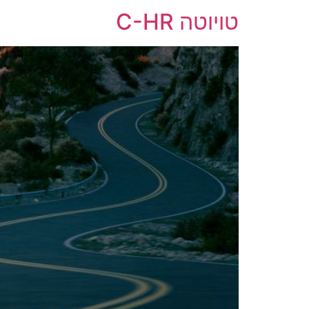
טויוטה C-HR